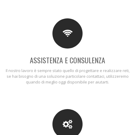
LISTINO PREZZI
NEWS
F.A.Q.
CONTATTI
ASSISTENZA E CONSULENZA
Il nostro lavoro è sempre stato quello di progettare e realizzare reti,
se hai bisogno di una soluzione particolare contattaci, utilizzeremo
quando di meglio oggi disponibile per aiutarti.