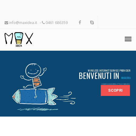
info@maxidea.it
-
0461 686359
WIRELESS
FIBRA OTTICA
WIRELESS INTERNET SERVICE PROVIDER
BENVENUTI IN
MAXIDEA
VOIP
CONNESSIONI IN FIBRA OTTICA E WIRELESS
SCOPRI
VERIFICA COPERTURA
SITI INTERNET
SOFTWARE